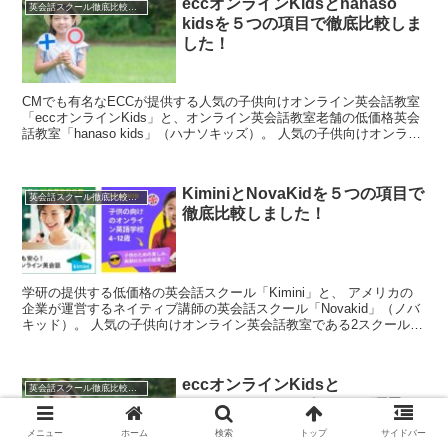
eccオンラインKidsとhanaso
英会話スクール徹底比較一覧
kidsを５つの項目で徹底比較しま
した！
CMでも有名なECCが提供する人気の子供向けオンライン英会話教室
「eccオンラインKids」と、オンライン英会話教室老舗の低価格英会
話教室「hanaso kids」（ハナソキッズ）。 人気の子供向けオンライ
ン英会話教室2つを、５つの項目で比較してみました。
KiminiとNovaKidを５つの項目で
英会話スクール徹底比較一覧
徹底比較しました！
学研の提供する低価格の英会話スクール「Kimini」と、 アメリカの
企業が運営するネイティブ講師の英会話スクール「Novakid」（ノバ
キッド）。 人気の子供向けオンライン英会話教室である2スクール
を、５つの項目で比較してみました。
eccオンラインKidsと
英会話スクール徹底比較一覧
Tomodachi-USAを５つの項目で
徹底比較しました！
メニュー
ホーム
検索
トップ
サイドバー