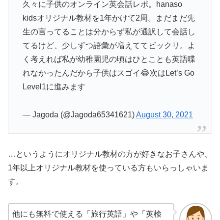
久々に子供のオンライン英会話レポ。hanaso
kidsオリジナル教材を1年かけて2周。まだまだ先
生の言ってることは分からず私が通訳して会話し
てるけど、少しずつ語彙が増えててビックリ。よ
く考えれば私が幼稚園児の頃はひとことも英語喋
れなかったんだから子供はスゴイ😂次はLet’s Go
Level1に進みます
— Jagoda (@Jagoda65341621)
August 30, 2021
…というようにオリジナル教材の方が好きなお子さんや、
1年以上オリジナル教材を使っている方もいらっしゃいま
す。
他にも無料で使える「旅行英語」や「英検