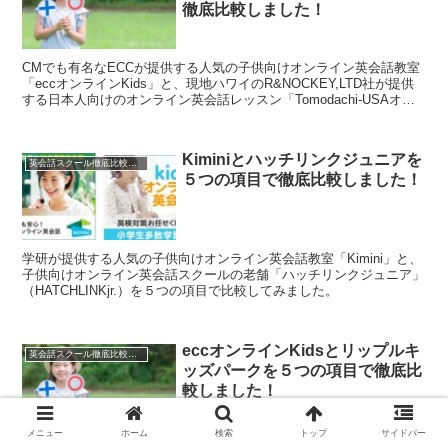
徹底比較しました！
CMでも有名なECCが提供する人気の子供向けオンライン英会話教室
「eccオンラインKids」と、現地ハワイのR&NOCKEY,LTD社が提供
する日本人向けのオンライン英会話レッスン「Tomodachi-USAオン
ライン英会話」（トモダチ-ユーエスエー・オンライン英会話）を５
つの項目で比較してみました。
Kiminiとハッチリンクジュニアを
英会話スクール徹底比較一覧
５つの項目で徹底比較しました！
学研が提供する人気の子供向けオンライン英会話教室「Kimini」と、
子供向けオンライン英会話スクールの老舗「ハッチリンクジュニア」
（HATCHLINKjr.）を５つの項目で比較してみました。
eccオンラインKidsとリップルキ
英会話スクール徹底比較一覧
ッズパークを５つの項目で徹底比
較しました！
メニュー
ホーム
検索
トップ
サイドバー