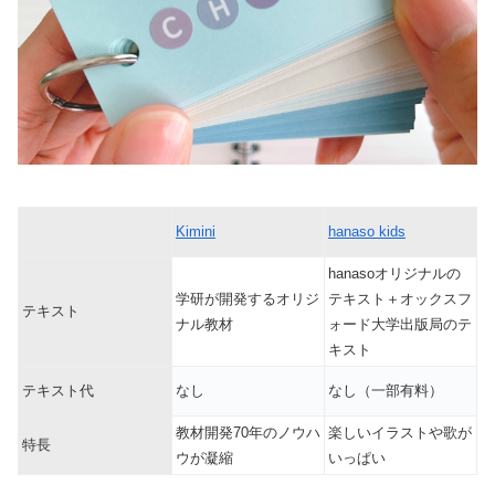
Kimini
hanaso kids
hanasoオリジナルの
学研が開発
するオリジ
テキスト＋オックスフ
テキスト
ナル教材
ォード大学出版局のテ
キスト
テキスト代
なし
なし（一部有料）
教材開発70年のノウハ
楽しいイラストや歌が
特長
ウが凝縮
いっぱい