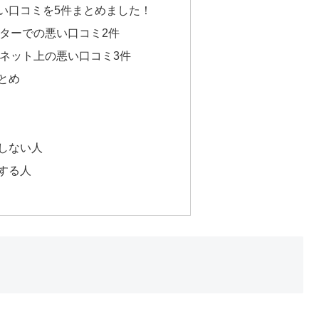
立～悪い口コミを5件まとめました！
ツイッターでの悪い口コミ2件
その他ネット上の悪い口コミ3件
まとめ
すめしない人
めする人