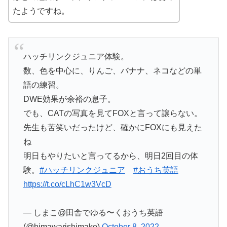
たようですね。
ハッチリンクジュニア体験。
数、色を中心に、りんご、バナナ、ネコなどの単
語の練習。
DWE効果が余裕の息子。
でも、CATの写真を見てFOXと言って譲らない。
先生も苦笑いだったけど、確かにFOXにも見えた
ね
明日もやりたいと言ってるから、明日2回目の体
験。
#ハッチリンクジュニア
#おうち英語
https://t.co/cLhC1w3VcD
— しまこ@田舎でゆる〜くおうち英語
(@himawarishimako)
October 8, 2022