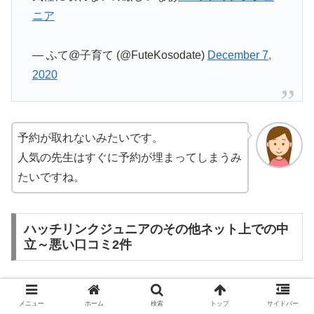
ニア
— ふて@子育て (@FuteKosodate)
December 7,
2020
予約が取れないみたいです。
人気の先生はすぐに予約が埋まってしまうみ
たいですね。
ハッチリンクジュニアのその他ネット上での中
立～悪い口コミ2件
メニュー
ホーム
検索
トップ
サイドバー
どこのスクールも同じですが、やはり人気の先生